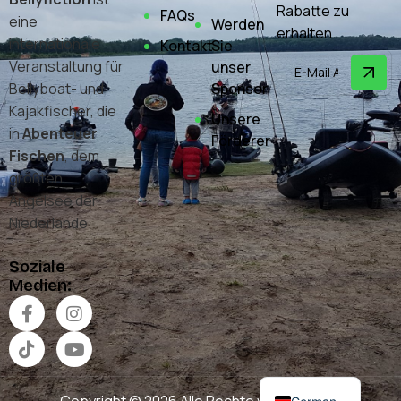
Rabatte zu
FAQs
eine
Werden
erhalten.
internationale
Kontakt
Sie
Veranstaltung für
unser
Sponsor
Bellyboat- und
Kajakfischer, die
Unsere
in
Abenteuer
Förderer
Fischen
, dem
größten
Angelsee der
Niederlande.
Soziale
Medien: