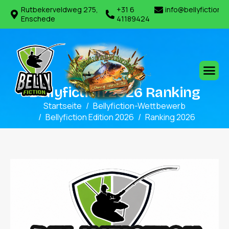
Rutbekerveldweg 275,
+31 6
info@bellyfiction.
Enschede
41189424
B
e
l
l
y
f
i
c
t
i
o
n
2
0
2
6
R
a
n
k
i
n
g
Startseite
Bellyfiction-Wettbewerb
Bellyfiction Edition 2026
Ranking 2026