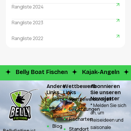
Rangliste 2024
Rangliste 2023
Rangliste 2022
Belly Boat Fischen
Kajak-Angeln
Andere
Wettbewerb
Abonnieren
Links
Links
Sie unseren
Newsletter
Homepage
Wettbewerbsregeln
* Melden Sie sich
Über
Einrichtungen
an, um
uns
Fischarten
Reiseideen und
Blog
saisonale
Standort
Bellyfiction
ist