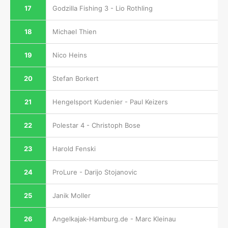
17
Godzilla Fishing 3 - Lio Rothling
18
Michael Thien
19
Nico Heins
20
Stefan Borkert
21
Hengelsport Kudenier - Paul Keizers
22
Polestar 4 - Christoph Bose
23
Harold Fenski
24
ProLure - Darijo Stojanovic
25
Janik Moller
26
Angelkajak-Hamburg.de - Marc Kleinau