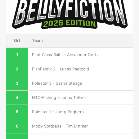
Ort
Team
1
First Class Baits - Alexander Gertz
2
FishFabrik 2 - Lucas Paetzold
3
Polestar 3 - Sasha Stange
4
HTC-Fishing - Jonas Tollner
5
Polestar 1 - Joerg Engbers
6
Moby Softbaits - Tim Dittmar