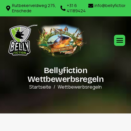
Rutbekerveldweg 275,
+31 6
info@bellyfiction.
Enschede
41189424
B
e
l
l
y
f
i
c
t
i
o
n
W
e
t
t
b
e
w
e
r
b
s
r
e
g
e
l
n
Startseite
Wettbewerbsregeln