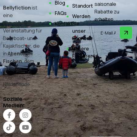
Blog
saisonale
Standort
Bellyfiction
ist
Rabatte zu
FAQs
eine
Werden
erhalten.
internationale
Kontakt
Sie
Veranstaltung für
unser
Sponsor
Bellyboat- und
Kajakfischer, die
Unsere
in
Abenteuer
Förderer
Fischen
, dem
größten
Angelsee der
Niederlande.
Soziale
Medien: