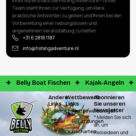
Ihres Aufenthalts bei Fishing Adventure? Unser
Team steht Ihnen zur Verfügung, um klare,
praktische Antworten zu geben und Ihnen bei der
Vorbereitung einer reibungslosen und
angenehmen Veranstaltung zu helfen.
+31 6 2818 1187
info@fishingadventure.nl
Belly Boat Fischen
Kajak-Angeln
Andere
Wettbewerb
Abonnieren
Links
Links
Sie unseren
Newsletter
Homepage
Wettbewerbsregeln
* Melden Sie sich
Über
Einrichtungen
an, um
uns
Fischarten
Reiseideen und