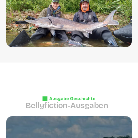
Ausgabe Geschichte
B
e
l
l
y
f
i
c
t
i
o
n
-
A
u
s
g
a
b
e
n