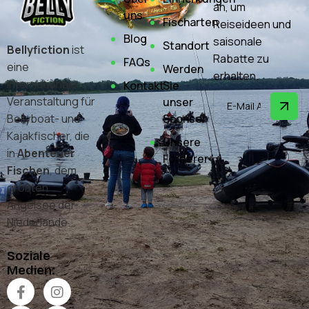
an, um
uns
Fischarten
Reiseideen und
Blog
saisonale
Standort
Bellyfiction
ist
Rabatte zu
FAQs
eine
Werden
erhalten.
internationale
Kontakt
Sie
Veranstaltung für
unser
Sponsor
Bellyboat- und
Kajakfischer, die
Unsere
in
Abenteuer
Förderer
Fischen
, dem
größten
Angelsee der
Niederlande.
Soziale
Medien: