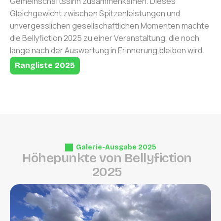
Gemeinschaftssinn zusammenkamen. Dieses
Gleichgewicht zwischen Spitzenleistungen und
unvergesslichen gesellschaftlichen Momenten machte
die Bellyfiction 2025 zu einer Veranstaltung, die noch
lange nach der Auswertung in Erinnerung bleiben wird.
Rangliste 2025
Galerie-Ausgabe 2025
H
ö
h
e
p
u
n
k
t
e
v
o
n
B
e
l
l
y
f
i
c
t
i
o
n
2
0
2
5