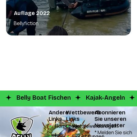
Auflage 2022
Bellyfiction
Belly Boat Fischen
Kajak-Angeln
Andere
Wettbewerb
Abonnieren
Links
Links
Sie unseren
Newsletter
Homepage
Wettbewerbsregeln
* Melden Sie sich
Über
Einrichtungen