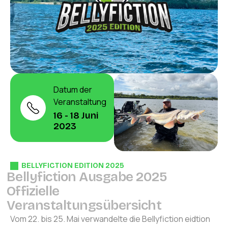
Datum der
Veranstaltung
16 - 18 Juni
2023
BELLYFICTION EDITION 2025
B
e
l
l
y
f
i
c
t
i
o
n
A
u
s
g
a
b
e
2
0
2
5
O
f
f
i
z
i
e
l
l
e
V
e
r
a
n
s
t
a
l
t
u
n
g
s
ü
b
e
r
s
i
c
h
t
Vom 22. bis 25. Mai verwandelte die Bellyfiction eidtion