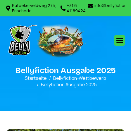
Rutbekerveldweg 275,
+31 6
info@bellyfiction.
Enschede
41189424
B
e
l
l
y
f
i
c
t
i
o
n
A
u
s
g
a
b
e
2
0
2
5
Startseite
Bellyfiction-Wettbewerb
Bellyfiction Ausgabe 2025