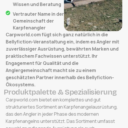
Wissen und Beratung
Vertrauter Name in der
Gemeinschaft der
Karpfenangler
Carpworld.com fügt sich ganz natürlich in die
Bellyfiction-Veranstaltung ein, indem es Angler mit
zuverlässiger Ausrüstung, bewährten Marken und
praktischem Fachwissen unterstützt. Ihr
Engagement für Qualität und die
Anglergemeinschaft macht sie zu einem
geschätzten Partner innerhalb des Bellyfiction-
Ökosystems.
P
r
o
d
u
k
t
p
a
l
e
t
t
e
&
S
p
e
z
i
a
l
i
s
i
e
r
u
n
g
Carpworld.com bietet ein komplettes und gut
strukturiertes Sortiment an Karpfenangelausrüstung,
das den Angler in jeder Phase des modernen
Karpfenangelns unterstützt. Das Sortiment umfasst