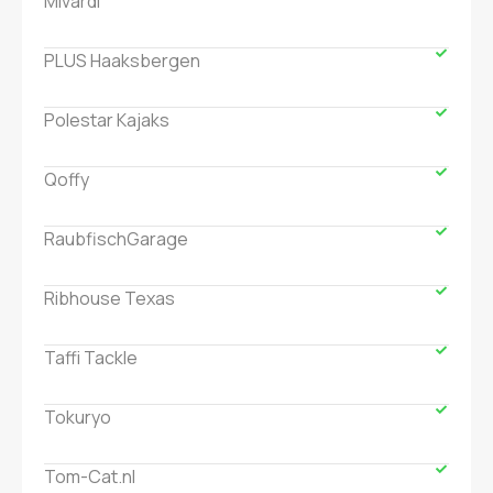
Mivardi
PLUS Haaksbergen
Polestar Kajaks
Qoffy
RaubfischGarage
Ribhouse Texas
Taffi Tackle
Tokuryo
Tom-Cat.nl