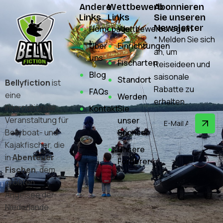
Andere
Wettbewerb
Abonnieren
Links
Links
Sie unseren
Newsletter
Homepage
Wettbewerbsregeln
* Melden Sie sich
Über
Einrichtungen
an, um
uns
Fischarten
Reiseideen und
Blog
saisonale
Standort
Bellyfiction
ist
Rabatte zu
FAQs
eine
Werden
erhalten.
internationale
Kontakt
Sie
Veranstaltung für
unser
Sponsor
Bellyboat- und
Kajakfischer, die
Unsere
in
Abenteuer
Förderer
Fischen
, dem
größten
Angelsee der
Niederlande.