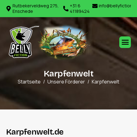
Rutbekerveldweg 275,
+31 6
info@bellyfiction.
Enschede
41189424
K
a
r
p
f
e
n
w
e
l
t
Startseite
Unsere Förderer
Karpfenwelt
K
a
r
p
f
e
n
w
e
l
t
.
d
e