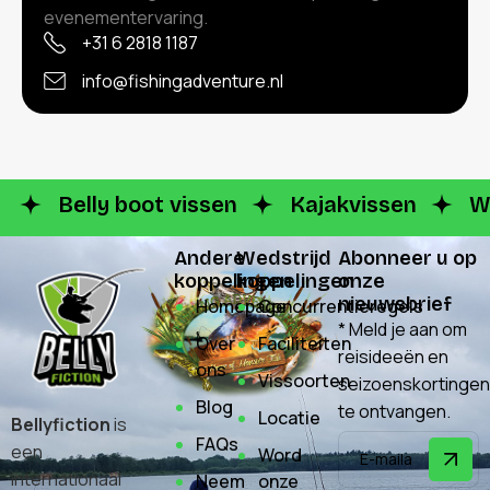
evenementervaring.
+31 6 2818 1187
info@fishingadventure.nl
Belly boot vissen
Kajakvissen
W
Andere
Wedstrijd
Abonneer u op
koppelingen
koppelingen
onze
nieuwsbrief
Homepage
Concurrentieregels
* Meld je aan om
Over
Faciliteiten
reisideeën en
ons
Vissoorten
seizoenskortingen
Blog
te ontvangen.
Locatie
Bellyfiction
is
FAQs
een
Word
internationaal
Neem
onze