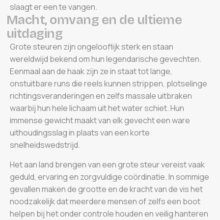
slaagt er een te vangen.
M
a
c
h
t
,
o
m
v
a
n
g
e
n
d
e
u
l
t
i
e
m
e
u
i
t
d
a
g
i
n
g
Grote steuren zijn ongelooflijk sterk en staan
wereldwijd bekend om hun legendarische gevechten.
Eenmaal aan de haak zijn ze in staat tot lange,
onstuitbare runs die reels kunnen strippen, plotselinge
richtingsveranderingen en zelfs massale uitbraken
waarbij hun hele lichaam uit het water schiet. Hun
immense gewicht maakt van elk gevecht een ware
uithoudingsslag in plaats van een korte
snelheidswedstrijd.
Het aan land brengen van een grote steur vereist vaak
geduld, ervaring en zorgvuldige coördinatie. In sommige
gevallen maken de grootte en de kracht van de vis het
noodzakelijk dat meerdere mensen of zelfs een boot
helpen bij het onder controle houden en veilig hanteren