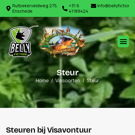
Rutbekerveldweg 275,
+31 6
info@bellyfiction.
Enschede
41189424
S
t
e
u
r
Home
Vissoorten
Steur
S
t
e
u
r
e
n
b
i
j
V
i
s
a
v
o
n
t
u
u
r