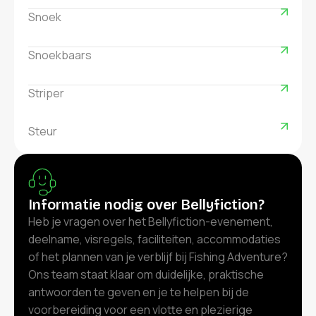
Snoek
Snoekbaars
Striper
Steur
Informatie nodig over Bellyfiction?
Heb je vragen over het Bellyfiction-evenement,
deelname, visregels, faciliteiten, accommodaties
of het plannen van je verblijf bij Fishing Adventure?
Ons team staat klaar om duidelijke, praktische
antwoorden te geven en je te helpen bij de
voorbereiding voor een vlotte en plezierige