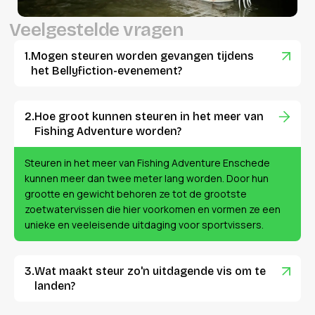
V
e
e
l
g
e
s
t
e
l
d
e
v
r
a
g
e
n
Mogen steuren worden gevangen tijdens
het Bellyfiction-evenement?
Hoe groot kunnen steuren in het meer van
Fishing Adventure worden?
Steuren in het meer van Fishing Adventure Enschede
kunnen meer dan twee meter lang worden. Door hun
grootte en gewicht behoren ze tot de grootste
zoetwatervissen die hier voorkomen en vormen ze een
unieke en veeleisende uitdaging voor sportvissers.
Wat maakt steur zo'n uitdagende vis om te
landen?