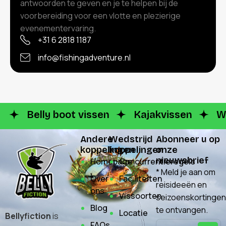
antwoorden te geven en je te helpen bij de
voorbereiding voor een vlotte en plezierige
evenementervaring.
+31 6 2818 1187
info@fishingadventure.nl
Belly boot vissen
Kajakvissen
W
Andere
Wedstrijd
Abonneer u op
koppelingen
koppelingen
onze
nieuwsbrief
Homepage
Concurrentieregels
* Meld je aan om
Over
Faciliteiten
reisideeën en
ons
Vissoorten
seizoenskortingen
Blog
te ontvangen.
Locatie
Bellyfiction
is
FAQs