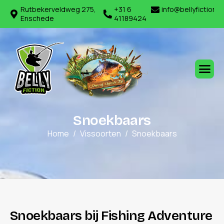
Rutbekerveldweg 275,
+31 6
info@bellyfiction.
Enschede
41189424
S
n
o
e
k
b
a
a
r
s
Home
Vissoorten
Snoekbaars
S
n
o
e
k
b
a
a
r
s
b
i
j
F
i
s
h
i
n
g
A
d
v
e
n
t
u
r
e