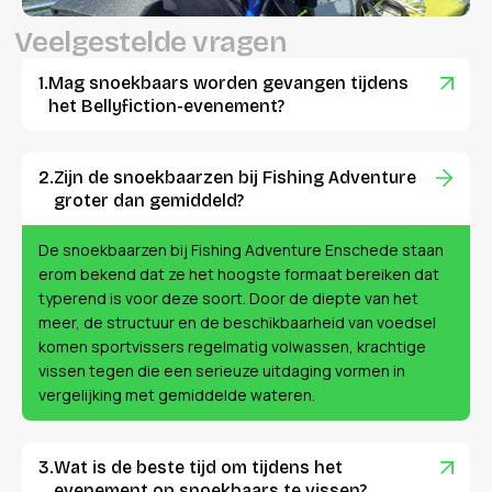
V
e
e
l
g
e
s
t
e
l
d
e
v
r
a
g
e
n
Mag snoekbaars worden gevangen tijdens
het Bellyfiction-evenement?
Zijn de snoekbaarzen bij Fishing Adventure
groter dan gemiddeld?
De snoekbaarzen bij Fishing Adventure Enschede staan
erom bekend dat ze het hoogste formaat bereiken dat
typerend is voor deze soort. Door de diepte van het
meer, de structuur en de beschikbaarheid van voedsel
komen sportvissers regelmatig volwassen, krachtige
vissen tegen die een serieuze uitdaging vormen in
vergelijking met gemiddelde wateren.
Wat is de beste tijd om tijdens het
evenement op snoekbaars te vissen?