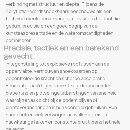
verbinding met structuur en diepte. Tijdens de
Bellyfiction wordt snoekbaars beschouwd als een
technisch veeleisende vangst, die vissers beloont die
geduld, precisie en een goed begrip van de
kunstaaspresentatie en de wateromstandigheden
combineren.
P
r
e
c
i
s
i
e
,
t
a
c
t
i
e
k
e
n
e
e
n
b
e
r
e
k
e
n
d
g
e
v
e
c
h
t
In tegenstelling tot explosieve roofvissen aan de
oppervlakte, vertrouwen snoekbaarzen op
gecontroleerde kracht en scherpe acceleratie.
Eenmaal gehaakt, geven ze stevige kopschudden,
diepe runs en plotselinge uitbarstingen van snelheid,
waarbij ze vaak dicht bij de bodem blijven of
diepteveranderingen in hun voordeel gebruiken. Hun
harde bek en weloverwogen aanvallen vereisen
nauwkeurige haken en constante druk tijdens het hele
gevecht.