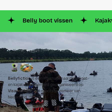
Belly boot vissen
Kajak
Bellyfiction
is een internationaal belly boat-
en kajakvisevenement georganiseerd op
Visavontuur
, het grootste vismeer van
Nederland.