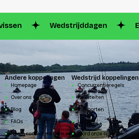
vissen
Wedstrijddagen
Andere koppelingen
Wedstrijd koppelingen
Homepage
Concurrentieregels
Over ons
Faciliteiten
Blog
Vissoorten
FAQs
Locatie
Neem contact met ons op
Word onze sponsor