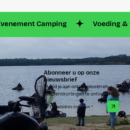
Evenement Camping
Voeding & f
Abonneer u op onze
nieuwsbrief
* Meld je aan om reisideeën en
seizoenskortingen te ontvangen.