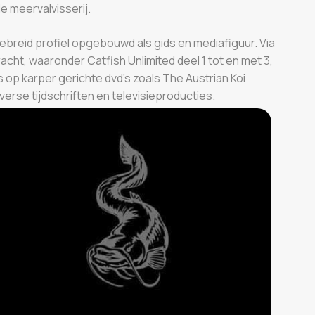
 meervalvisserij.
gebreid profiel opgebouwd als gids en mediafiguur. Via
racht, waaronder Catfish Unlimited deel 1 tot en met 3,
 op karper gerichte dvd's zoals The Austrian Koi
iverse tijdschriften en televisieproducties.