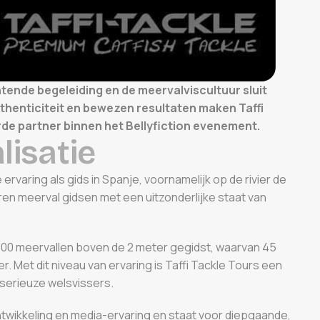
ntende begeleiding en de meervalviscultuur sluit
authenticiteit en bewezen resultaten maken Taffi
rde partner binnen het Bellyfiction evenement.
a
l
i
s
a
t
i
e
ervaring als gids in Spanje, voornamelijk op de rivier de
en meerval gidsen met een uitzonderlijke staat van
 1300 meervallen boven de 2 meter gegidst, waarvan 45
. Met dit niveau van ervaring is Taffi Tackle Tours een
serieuze welsvissers.
twikkeling en media-ervaring en staat voor diepgaande,