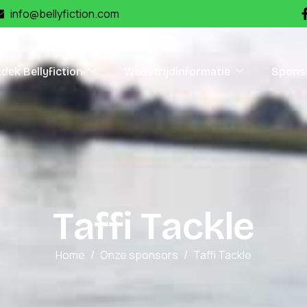
info@bellyfiction.com
dek Bellyfiction
Wedstrijdinformatie
Spons
T
a
f
f
i
T
a
c
k
l
e
Home
Onze sponsors
Taffi Tackle