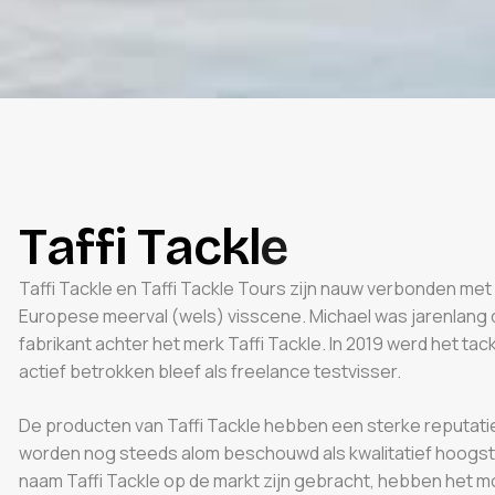
T
a
f
f
i
T
a
c
k
l
e
Taffi Tackle en Taffi Tackle Tours zijn nauw verbonden met
Europese meerval (wels) visscene. Michael was jarenlang d
fabrikant achter het merk Taffi Tackle. In 2019 werd het t
actief betrokken bleef als freelance testvisser.
De producten van Taffi Tackle hebben een sterke reput
worden nog steeds alom beschouwd als kwalitatief hoogsta
naam Taffi Tackle op de markt zijn gebracht, hebben het