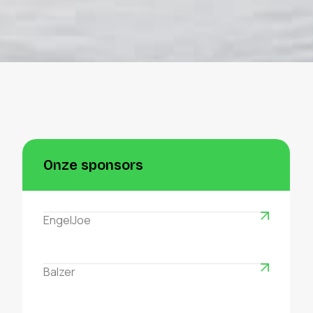
Onze sponsors
EngelJoe
Balzer