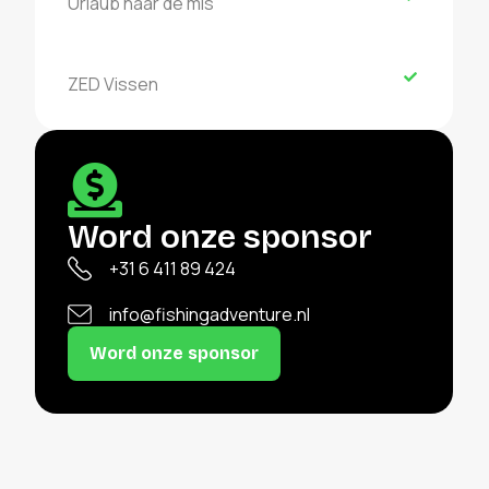
Urlaub naar de mis
ZED Vissen
Word onze sponsor
+31 6 411 89 424
info@fishingadventure.nl
Word onze sponsor