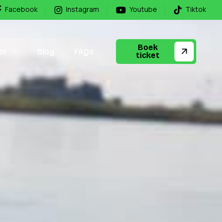
Facebook
Instagram
Youtube
Tiktok
Boek
or
Blog
FAQs
ticket