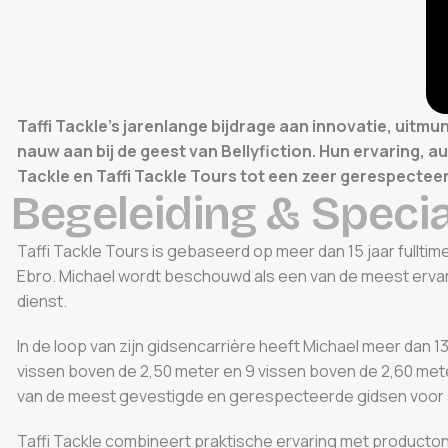
Taffi Tackle's jarenlange bijdrage aan innovatie, uitmu
nauw aan bij de geest van Bellyfiction. Hun ervaring, 
Tackle en Taffi Tackle Tours tot een zeer gerespectee
B
e
g
e
l
e
i
d
i
n
g
&
S
p
e
c
i
Taffi Tackle Tours is gebaseerd op meer dan 15 jaar fulltime 
Ebro. Michael wordt beschouwd als een van de meest ervar
dienst.
In de loop van zijn gidsencarrière heeft Michael meer dan
vissen boven de 2,50 meter en 9 vissen boven de 2,60 meter
van de meest gevestigde en gerespecteerde gidsen voor 
Taffi Tackle combineert praktische ervaring met producton