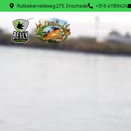
Rutbekerveldweg 275, Enschede
+31 6 41189424
Homepage
Ont