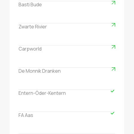
Basti Bude
Zwarte Rivier
Carpworld
De Monnik Dranken
Entern-Öder-Kentern
FA Aas