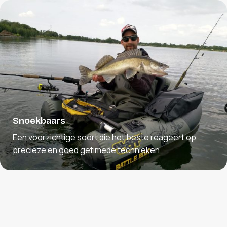
Snoekbaars
Een voorzichtige soort die het beste reageert op
precieze en goed getimede technieken.